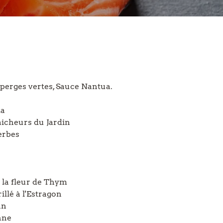
sperges vertes, Sauce Nantua.
ta
icheurs du Jardin
erbes
à la fleur de Thym
llé à l'Estragon
nn
nne